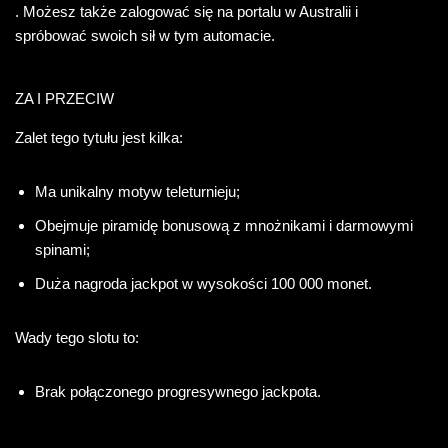
. Możesz także zalogować się na portalu w Australii i
spróbować swoich sił w tym automacie.
ZA I PRZECIW
Zalet tego tytułu jest kilka:
Ma unikalny motyw teleturnieju;
Obejmuje piramidę bonusową z mnożnikami i darmowymi
spinami;
Duża nagroda jackpot w wysokości 100 000 monet.
Wady tego slotu to:
Brak połączonego progresywnego jackpota.