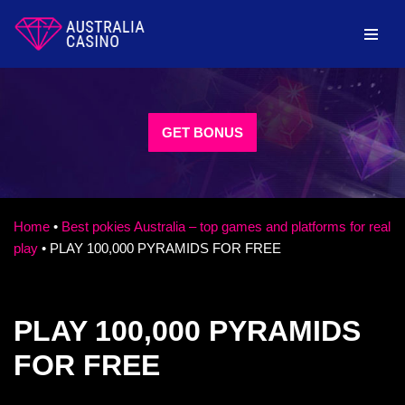
Skip
to
content
GET BONUS
Home
•
Best pokies Australia – top games and platforms for real
play
•
PLAY 100,000 PYRAMIDS FOR FREE
PLAY 100,000 PYRAMIDS
FOR FREE