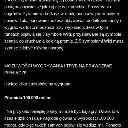
postępu pojawia się jako opcje w piramidzie. Po wybraniu
nagród w Pyramid wchodzisz w rundę bonusową darmowych
spinów. Tutaj ponownie możesz aktywować dodatkowe rundy i
wygrać wartości mnożnika przy wypłatach. Jeśli w tych
rundach pojawią się 3 symbole Wild, przyznawane są symbole
scatter, co uruchamia kolejną premię. Z 5 symbolami Wild masz
szansę zdobyć główną nagrodę.
MOŻLIWOŚCI WYGRYWANIA I TRYB NA PRAWDZIWE
PIENIĄDZE
Istnieje kilka sposobów na wygraną
Piramida 100 000 online
. Na przykład najlepiej płatnym może być logo gry. Działa to w
czasie dzikich i daje nagrodę główną w wysokości 100 000
monet, gdy pięć takich samych pojawi się wzdłuż linii. Ponadto