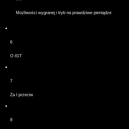
Możliwości wygranej i tryb na prawdziwe pieniądze
6
O IGT
7
Za I przeciw
8