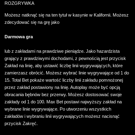
ROZGRYWKA
Możesz natknąć się na ten tytuł w kasynie w Kalifornii. Możesz
zdecydować się na grę jako
Darmowa gra
lub z zakładami na prawdziwe pieniądze. Jako hazardzista
grający z prawdziwymi dochodami, z pewnością jest przycisk
Zakład na linię, aby ustawić liczbę linii wygrywających, które
zamierzasz obrócić. Możesz wybrać linie wygrywające od 1 do
15. Total Bet pokaże wartość liczby linii zakładu pomnożonej
przez zakład postawiony na linię. Autoplay może być opcją
obracania bębnów bez przerwy. Możesz dostosować swoje
zakłady od 1 do 100. Max Bet postawi najwyższy zakład na
wybrane linie wygrywające. Po utworzeniu wszystkich
zakładów i wybraniu linii wygrywających możesz nacisnąć
przycisk Zakręć.