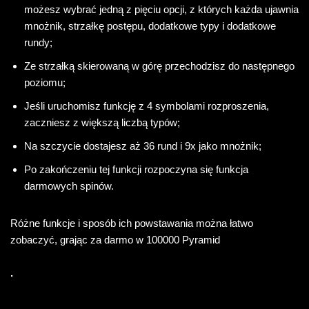
możesz wybrać jedną z pięciu opcji, z których każda ujawnia
mnożnik, strzałkę postępu, dodatkowe typy i dodatkowe
rundy;
Ze strzałką skierowaną w górę przechodzisz do następnego
poziomu;
Jeśli uruchomisz funkcję z 4 symbolami rozproszenia,
zaczniesz z większą liczbą typów;
Na szczycie dostajesz aż 36 rund i 9x jako mnożnik;
Po zakończeniu tej funkcji rozpoczyna się funkcja
darmowych spinów.
Różne funkcje i sposób ich powstawania można łatwo
zobaczyć, grając za darmo w 100000 Pyramid
.