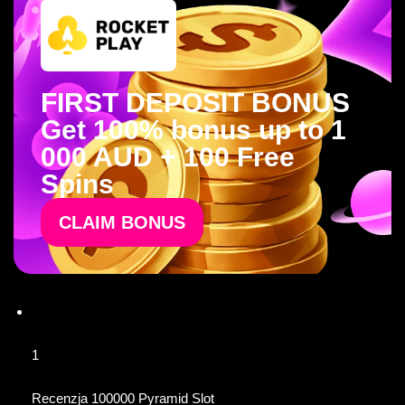
FIRST DEPOSIT BONUS
Get 100% bonus up to 1
000 AUD + 100 Free
Spins
CLAIM BONUS
1
Recenzja 100000 Pyramid Slot