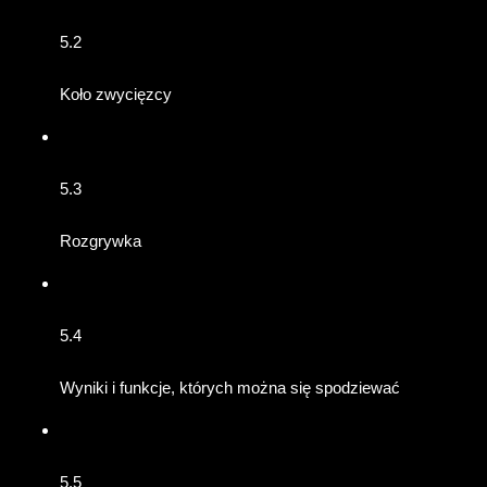
5.2
Koło zwycięzcy
5.3
Rozgrywka
5.4
Wyniki i funkcje, których można się spodziewać
5.5