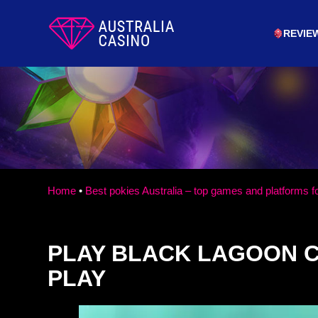
REVIE
Skip
to
content
Home
•
Best pokies Australia – top games and platforms fo
PLAY BLACK LAGOON 
PLAY