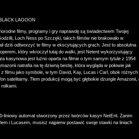
BLACK LAGOON
norodne filmy, programy i gry naprawdę są świadectwem Twojej
dzilli, Loch Ness po Szczęki, takich filmów nie brakowało w
 dziś odtworzyć te filmy w ekscytujących grach. Jest to absolutna
perem, który wkroczył tutaj do walki, jest Netent wykorzystujący
gra kasynowa jest luźno oparta na filmie o tym samym tytule z 1954
onii natrafia na tę dziwną bestię, która wygląda w połowie jak
e z filmu jako symbole, w tym David, Kay, Lucas i Carl, obok różnych
lefon satelitarny. Tłem produkcji mogą być głębokie dżungle Amazonii, 
rolkami.
20-liniowy automat stworzony przez twórców kasyn NetEnt. Zanim
m i Lucasem, musisz najpierw postawić swoje stawki na liniach