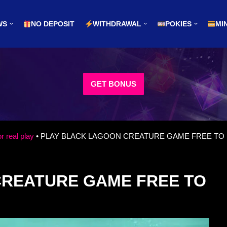
WS
NO DEPOSIT
WITHDRAWAL
POKIES
MI
GET BONUS
r real play
•
PLAY BLACK LAGOON CREATURE GAME FREE TO 
CREATURE GAME FREE TO