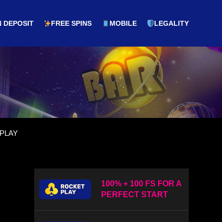
N DEPOSIT
FREE SPINS
MOBILE
LEGALITY
PLAY
100% + 100 FS FOR A
PERFECT START