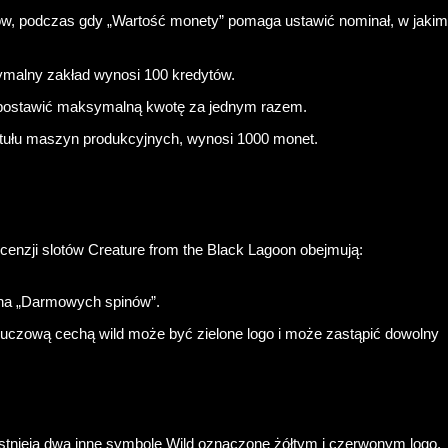
ów, podczas gdy „Wartość monety” pomaga ustawić nominał, w jakim
ksymalny zakład wynosi 100 kredytów.
a postawić maksymalną kwotę za jednym razem.
tułu maszyn produkcyjnych, wynosi 1000 monet.
cenzji slotów Creature from the Black Lagoon obejmują:
kona „Darmowych spinów”.
luczową cechą wild może być zielone logo i może zastąpić dowolny
 Istnieją dwa inne symbole Wild oznaczone żółtym i czerwonym logo,